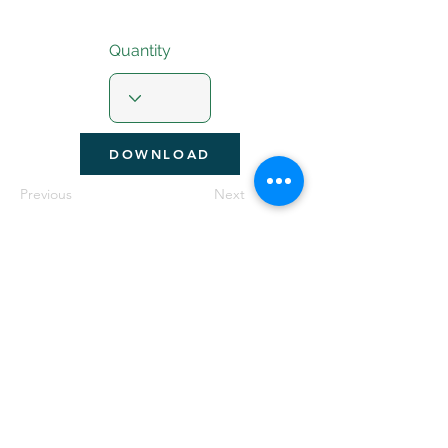
Quantity
DOWNLOAD
Previous
Next
Seguir Navegando
Política GELP MX de manejo de datos
Política Arena MX de manejo de datos
©2021 Rancho MX.
Todos los derechos reservados.