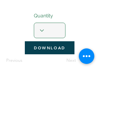
Quantity
DOWNLOAD
Previous
Next
Seguir Navegando
Política GELP MX de manejo de datos
Política Arena MX de manejo de datos
©2021 Rancho MX.
Todos los derechos reservados.