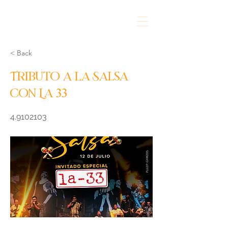
< Back
Tributo a la Salsa
con La 33
4.9102103