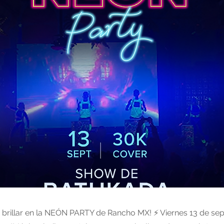
 brillar en la NEÓN PARTY de Rancho MX! ⚡ Viernes 13 de sep