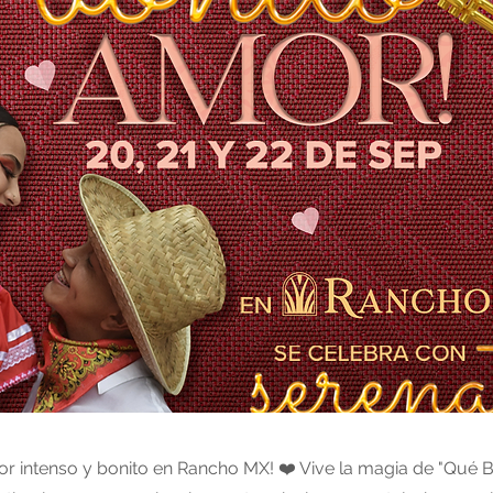
or intenso y bonito en Rancho MX! ❤️ Vive la magia de "Qué 