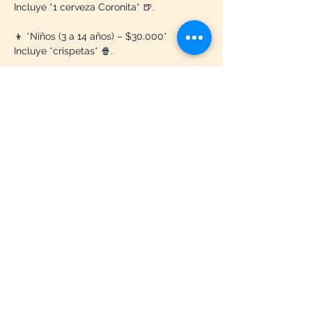
Incluye *1 cerveza Coronita* 🍺.
👦 *Niños (3 a 14 años) – $30.000*
Incluye *crispetas* 🍿.
👶 *Menores de 3 años*
*Ingreso gratuito.*
---
🔥 No será solo un partido... será una 
experiencia inolvidable.
Miles de personas, una sola pasión y un 
escenario único que hará vibrar cada 
minuto de la Final del Mundial.
 ⚽ *La Final no se ve... se vive en Rancho 
MX.*
*🎟️ Compra ahora tu entrada y asegura tu 