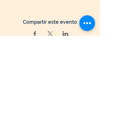
Compartir este evento
Seguir Navegando
Política GELP MX de manejo de datos
Política Arena MX de manejo de datos