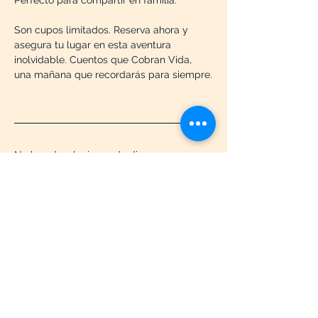
Perfecto para compartir en familia.
Son cupos limitados. Reserva ahora y 
asegura tu lugar en esta aventura 
inolvidable. Cuentos que Cobran Vida, 
una mañana que recordarás para siempre.
No hay devoluciones de dinero, 
reembolsos o saldos a favor por ningún 
motivo.
Evento para mayores de 18 años
Compartir este evento