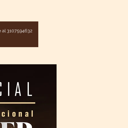
te al 3107594632