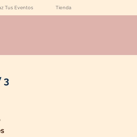
z Tus Eventos
Tienda
 3
o
es