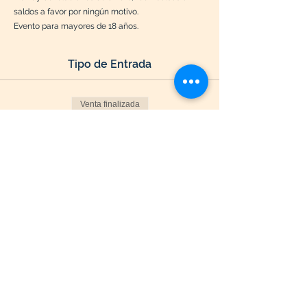
saldos a favor por ningún motivo.
Evento para mayores de 18 años.
Tipo de Entrada
Venta finalizada
Tipo de entrada
General Niño
Leer más
Precio
$ 50.000
+$ 1.250 de comisión de servicio de
entradas