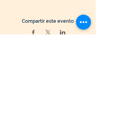
Compartir este evento
Seguir Navegando
Política GELP MX de manejo de datos
Política Arena MX de manejo de datos